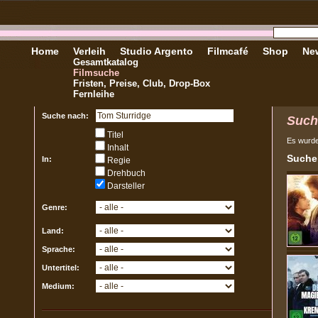
Home
Verleih
Studio Argento
Filmcafé
Shop
New
Gesamtkatalog
Filmsuche
Fristen, Preise, Club, Drop-Box
Fernleihe
Suche nach:
Such
Titel
Es wurd
Inhalt
Sucher
In:
Regie
Drehbuch
Darsteller
Genre:
Land:
Sprache:
Untertitel:
Medium: