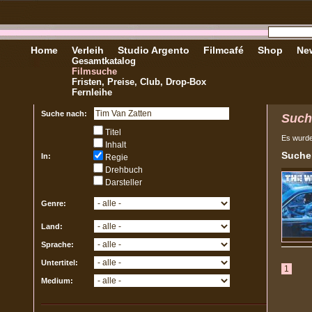
Home
Verleih
Studio Argento
Filmcafé
Shop
New
Gesamtkatalog
Filmsuche
Fristen, Preise, Club, Drop-Box
Fernleihe
Suche nach:
Such
Titel
Es wurd
Inhalt
Sucher
In:
Regie
Drehbuch
Darsteller
Genre:
Land:
Sprache:
Untertitel:
1
Medium: