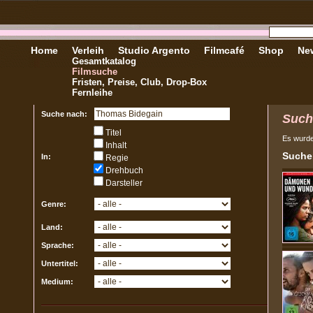
Home
Verleih
Studio Argento
Filmcafé
Shop
New
Gesamtkatalog
Filmsuche
Fristen, Preise, Club, Drop-Box
Fernleihe
Suche nach:
Such
Titel
Es wurd
Inhalt
Sucher
In:
Regie
Drehbuch
Darsteller
Genre:
Land:
Sprache:
Untertitel:
Medium: