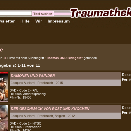
sletter
Hilfe
Wir
Impressum
e
en
11
Filme mit dem Suchbegriff
"Thomas UND Bidegain"
gefunden.
gebnis: 1-11 von 11
DÄMONEN UND WUNDER
Jacques Audiard - Frankreich - 2015
DVD - Code 2 - PAL
Deutsch, Anderssprachig
Film-Nr.: 15405
DER GESCHMACK VON ROST UND KNOCHEN
Jacques Audiard - Frankreich, Belgien - 2012
DVD - Code 2 - NTSC
Deutsch, Französisch
Film-Nr.: 14290