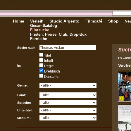
Home
Verleih
Studio Argento
Filmcafé
Shop
New
Gesamtkatalog
Filmsuche
Fristen, Preise, Club, Drop-Box
Fernleihe
Suche nach:
Such
Titel
Es wurd
Inhalt
Sucher
In:
Regie
Drehbuch
Darsteller
Genre:
Land:
Sprache:
Untertitel:
Medium: