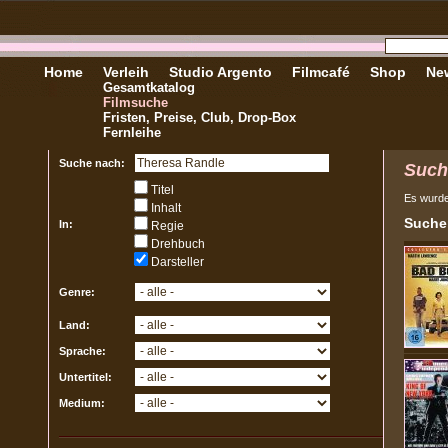
Home
Verleih
Studio Argento
Filmcafé
Shop
New
Gesamtkatalog
Filmsuche
Fristen, Preise, Club, Drop-Box
Fernleihe
Suche nach:
Such
Titel
Es wurd
Inhalt
Sucher
In:
Regie
Drehbuch
Darsteller
Genre:
Land:
Sprache:
Untertitel:
Medium: