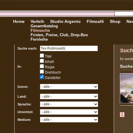
Home
Verleih
Studio Argento
Filmcafé
Shop
New
Gesamtkatalog
Filmsuche
Fristen, Preise, Club, Drop-Box
Fernleihe
Suche nach:
Such
Titel
Es wurd
Inhalt
Sucher
In:
Regie
Drehbuch
Darsteller
Genre:
Land:
Sprache:
Untertitel:
1
Medium: