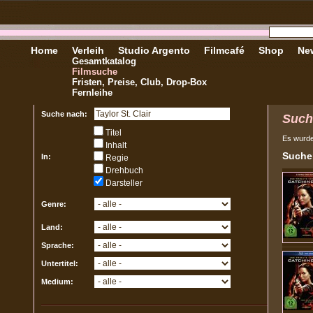
Home
Verleih
Studio Argento
Filmcafé
Shop
New
Gesamtkatalog
Filmsuche
Fristen, Preise, Club, Drop-Box
Fernleihe
Suche nach:
Such
Titel
Es wurd
Inhalt
Sucher
In:
Regie
Drehbuch
Darsteller
Genre:
Land:
Sprache:
Untertitel:
Medium: