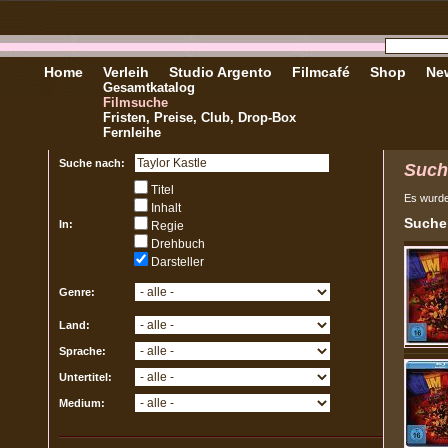
Home
Verleih
Studio Argento
Filmcafé
Shop
New
Gesamtkatalog
Filmsuche
Fristen, Preise, Club, Drop-Box
Fernleihe
Suche nach:
Such
Titel
Es wurd
Inhalt
Sucher
In:
Regie
Drehbuch
Darsteller
Genre:
Land:
Sprache:
Untertitel:
Medium: