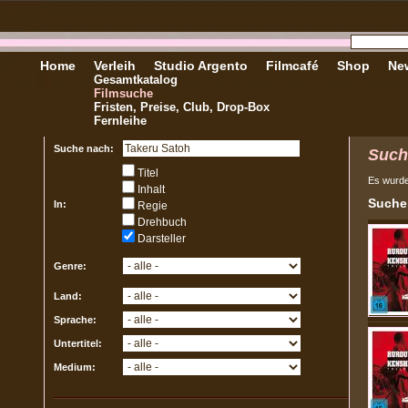
Home
Verleih
Studio Argento
Filmcafé
Shop
New
Gesamtkatalog
Filmsuche
Fristen, Preise, Club, Drop-Box
Fernleihe
Suche nach:
Such
Titel
Es wurd
Inhalt
Sucher
In:
Regie
Drehbuch
Darsteller
Genre:
Land:
Sprache:
Untertitel:
Medium: