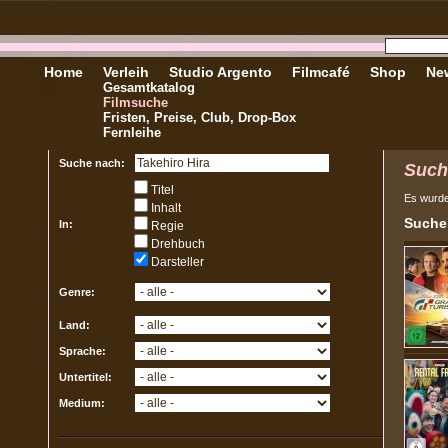
Home
Verleih
Studio Argento
Filmcafé
Shop
New
Gesamtkatalog
Filmsuche
Fristen, Preise, Club, Drop-Box
Fernleihe
Suche nach:
Such
Titel
Es wurd
Inhalt
Sucher
In:
Regie
Drehbuch
Darsteller
Genre:
Land:
Sprache:
Untertitel:
Medium: