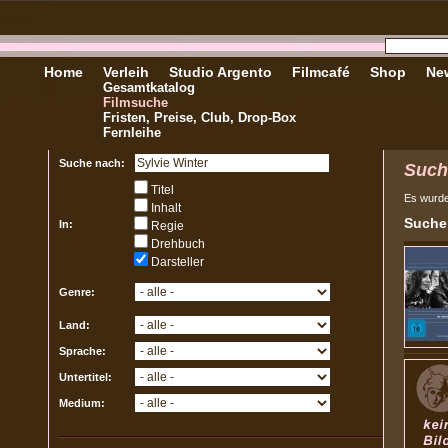
Home
Verleih
Studio Argento
Filmcafé
Shop
New
Gesamtkatalog
Filmsuche
Fristen, Preise, Club, Drop-Box
Fernleihe
Suche nach:
Such
Titel
Es wurd
Inhalt
Sucher
In:
Regie
Drehbuch
Darsteller
Genre:
Land:
Sprache:
Untertitel:
Medium: