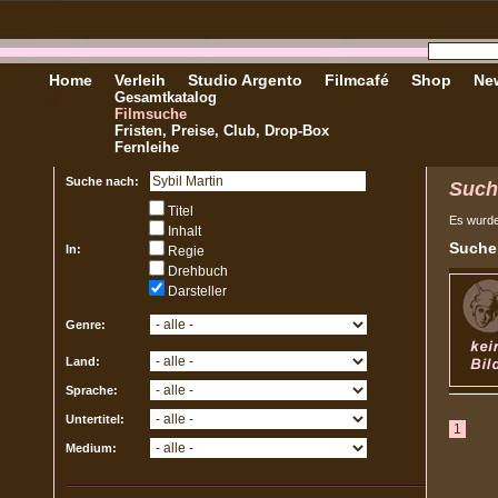
Home
Verleih
Studio Argento
Filmcafé
Shop
New
Gesamtkatalog
Filmsuche
Fristen, Preise, Club, Drop-Box
Fernleihe
Suche nach:
Such
Titel
Es wurd
Inhalt
Sucher
In:
Regie
Drehbuch
Darsteller
Genre:
Land:
Sprache:
Untertitel:
1
Medium: