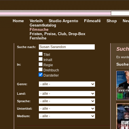
Home
Verleih
Studio Argento
Filmcafé
Shop
New
Gesamtkatalog
Filmsuche
Fristen, Preise, Club, Drop-Box
Fernleihe
Suche nach:
Such
Titel
Es wurd
Inhalt
Sucher
In:
Regie
Drehbuch
Darsteller
Genre:
Land:
Sprache:
Untertitel:
Medium: