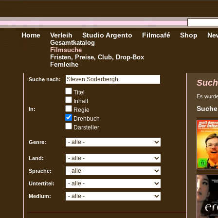
Home
Verleih
Studio Argento
Filmcafé
Shop
New
Gesamtkatalog
Filmsuche
Fristen, Preise, Club, Drop-Box
Fernleihe
Suche nach:
Such
Titel
Es wurd
Inhalt
Sucher
In:
Regie
Drehbuch
Darsteller
Genre:
Land:
Sprache:
Untertitel:
Medium: