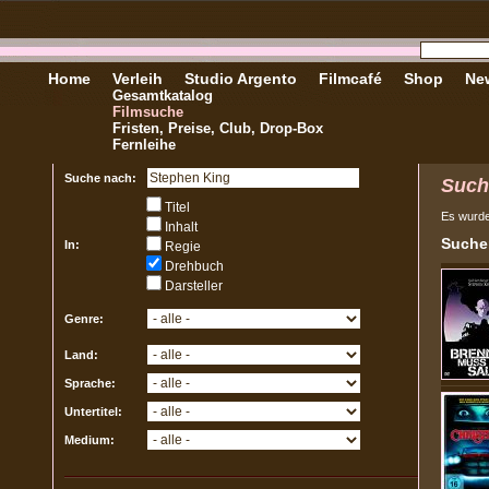
Home
Verleih
Studio Argento
Filmcafé
Shop
New
Gesamtkatalog
Filmsuche
Fristen, Preise, Club, Drop-Box
Fernleihe
Suche nach:
Such
Titel
Es wurd
Inhalt
Sucher
In:
Regie
Drehbuch
Darsteller
Genre:
Land:
Sprache:
Untertitel:
Medium: