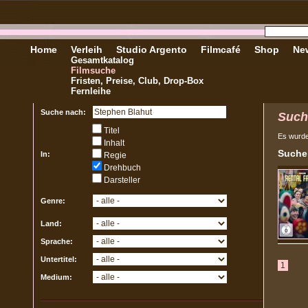
Home
Verleih
Studio Argento
Filmcafé
Shop
New
Gesamtkatalog
Filmsuche
Fristen, Preise, Club, Drop-Box
Fernleihe
Suche nach:
Such
Titel
Es wurd
Inhalt
Sucher
In:
Regie
Drehbuch
Darsteller
Genre:
Land:
Sprache:
Untertitel:
1
Medium: