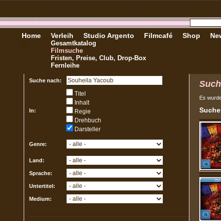
Home
Verleih
Studio Argento
Filmcafé
Shop
New
Gesamtkatalog
Filmsuche
Fristen, Preise, Club, Drop-Box
Fernleihe
Suche nach:
Such
Titel
Es wurd
Inhalt
Sucher
In:
Regie
Drehbuch
Darsteller
Genre:
Land:
Sprache:
Untertitel:
Medium: