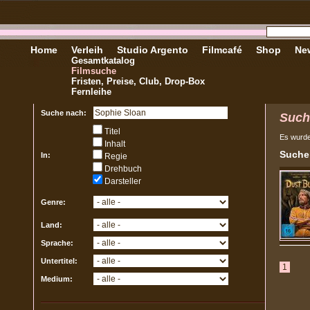
Home
Verleih
Studio Argento
Filmcafé
Shop
New
Gesamtkatalog
Filmsuche
Fristen, Preise, Club, Drop-Box
Fernleihe
Suche nach:
Such
Titel
Es wurd
Inhalt
Sucher
In:
Regie
Drehbuch
Darsteller
Genre:
Land:
Sprache:
Untertitel:
1
Medium: