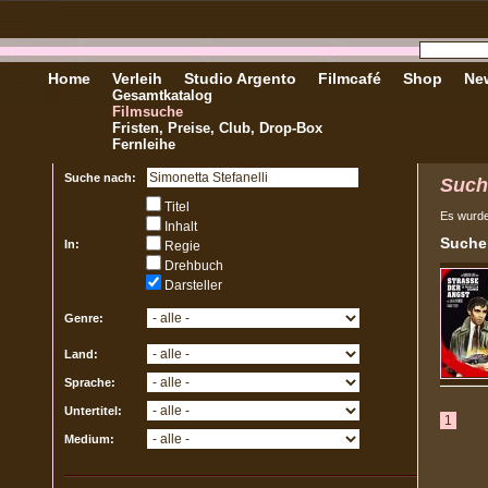
Home
Verleih
Studio Argento
Filmcafé
Shop
New
Gesamtkatalog
Filmsuche
Fristen, Preise, Club, Drop-Box
Fernleihe
Suche nach:
Such
Titel
Es wurd
Inhalt
Sucher
In:
Regie
Drehbuch
Darsteller
Genre:
Land:
Sprache:
Untertitel:
1
Medium: