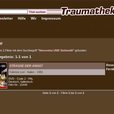
sletter
Hilfe
Wir
Impressum
e
en
1
Filme mit dem Suchbegriff
"Simonetta UND Stefanelli"
gefunden.
gebnis: 1-1 von 1
STRASSE DER ANGST
Fabrizio Lori - Italien - 1981
DVD - Code 2 - PAL
Deutsch, Italienisch
Film-Nr.: 15449
Seite
1
von
1
- Filme
1
bis
1
von
1