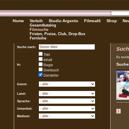
Home
Verleih
Studio Argento
Filmcafé
Shop
New
Gesamtkatalog
Filmsuche
Fristen, Preise, Club, Drop-Box
Fernleihe
Suche nach:
Such
Titel
Es wurd
Inhalt
Sucher
In:
Regie
Drehbuch
Darsteller
Genre:
Land:
Sprache:
Untertitel:
1
Medium: