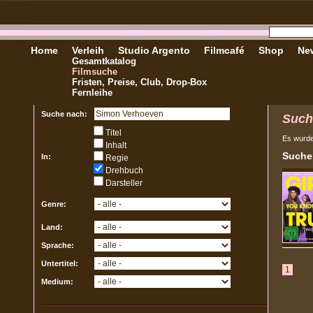
Home
Verleih
Studio Argento
Filmcafé
Shop
New
Gesamtkatalog
Filmsuche
Fristen, Preise, Club, Drop-Box
Fernleihe
Suche nach:
Such
Titel
Es wurd
Inhalt
Sucher
In:
Regie
Drehbuch
Darsteller
Genre:
Land:
Sprache:
Untertitel:
1
Medium: