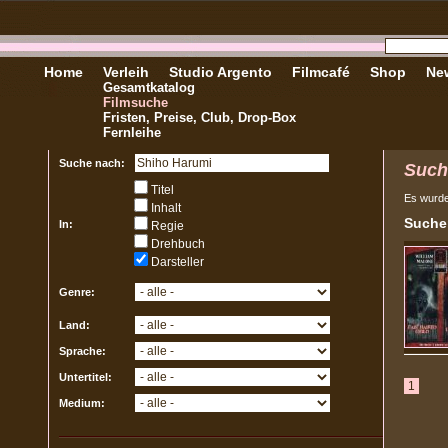
Home
Verleih
Studio Argento
Filmcafé
Shop
New
Gesamtkatalog
Filmsuche
Fristen, Preise, Club, Drop-Box
Fernleihe
Suche nach:
Such
Titel
Es wurd
Inhalt
Sucher
In:
Regie
Drehbuch
Darsteller
Genre:
Land:
Sprache:
Untertitel:
1
Medium: