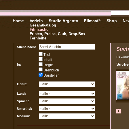
Home
Verleih
Studio Argento
Filmcafé
Shop
New
Gesamtkatalog
Filmsuche
Fristen, Preise, Club, Drop-Box
Fernleihe
Suche nach:
Such
Titel
Es wurd
Inhalt
Sucher
In:
Regie
Drehbuch
Darsteller
Genre:
Land:
Sprache:
Untertitel:
1
Medium: