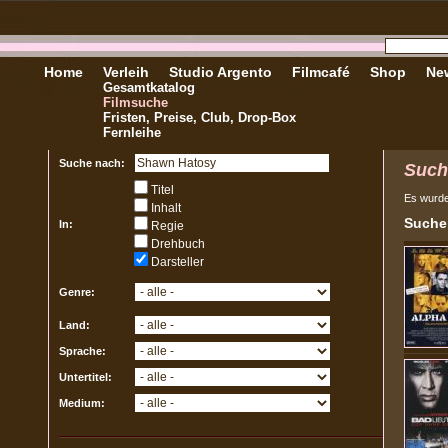
Home
Verleih
Studio Argento
Filmcafé
Shop
New
Gesamtkatalog
Filmsuche
Fristen, Preise, Club, Drop-Box
Fernleihe
Suche nach:
Such
Titel
Es wurd
Inhalt
Sucher
In:
Regie
Drehbuch
Darsteller
Genre:
Land:
Sprache:
Untertitel:
Medium: