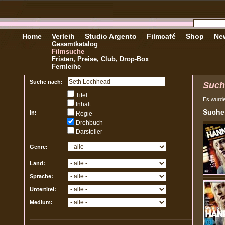
Home
Verleih
Studio Argento
Filmcafé
Shop
New
Gesamtkatalog
Filmsuche
Fristen, Preise, Club, Drop-Box
Fernleihe
Suche nach:
Such
Titel
Es wurd
Inhalt
Sucher
In:
Regie
Drehbuch
Darsteller
Genre:
Land:
Sprache:
Untertitel:
Medium: