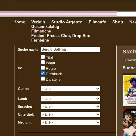
Home
Verleih
Studio Argento
Filmcafé
Shop
New
Gesamtkatalog
Filmsuche
Fristen, Preise, Club, Drop-Box
Fernleihe
Suche nach:
Such
Titel
Es wurd
Inhalt
Sucher
In:
Regie
Drehbuch
Darsteller
Genre:
Land:
Sprache:
Untertitel:
Medium: