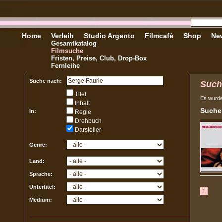
Home
Verleih
Studio Argento
Filmcafé
Shop
New
Gesamtkatalog
Filmsuche
Fristen, Preise, Club, Drop-Box
Fernleihe
Suche nach:
Such
Titel
Es wurd
Inhalt
Sucher
In:
Regie
Drehbuch
Darsteller
Genre:
Land:
Sprache:
Untertitel:
1
Medium: