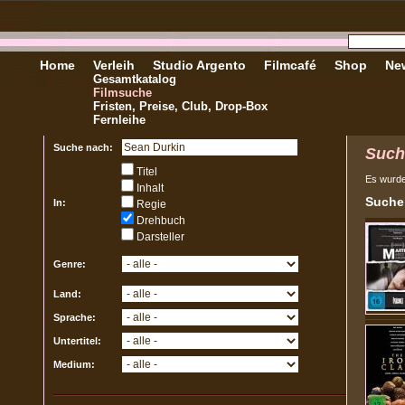
Home
Verleih
Studio Argento
Filmcafé
Shop
New
Gesamtkatalog
Filmsuche
Fristen, Preise, Club, Drop-Box
Fernleihe
Suche nach:
Such
Titel
Es wurd
Inhalt
Sucher
In:
Regie
Drehbuch
Darsteller
Genre:
Land:
Sprache:
Untertitel:
Medium: