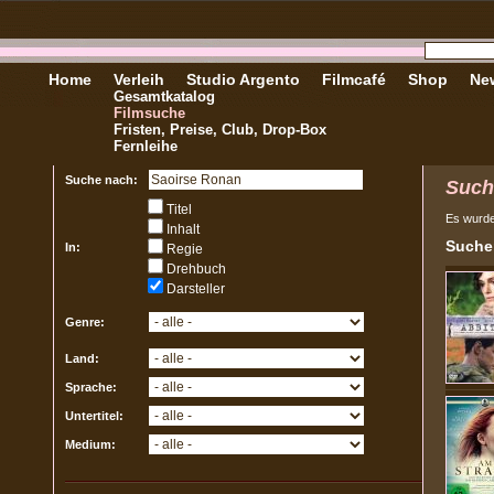
Home
Verleih
Studio Argento
Filmcafé
Shop
New
Gesamtkatalog
Filmsuche
Fristen, Preise, Club, Drop-Box
Fernleihe
Suche nach:
Such
Titel
Es wurd
Inhalt
Sucher
In:
Regie
Drehbuch
Darsteller
Genre:
Land:
Sprache:
Untertitel:
Medium: