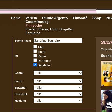
Home
Verleih
Studio Argento
Filmcafé
Shop
New
Gesamtkatalog
Filmsuche
Fristen, Preise, Club, Drop-Box
Fernleihe
Suche nach:
Such
Titel
Es wurd
Inhalt
Sucher
In:
Regie
Drehbuch
Darsteller
Genre:
Land:
Sprache:
Untertitel:
Medium: