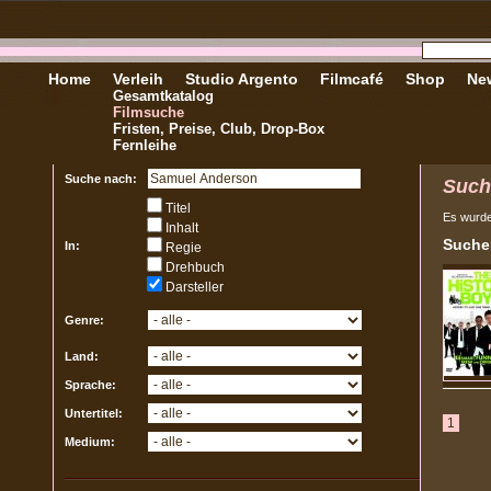
Home
Verleih
Studio Argento
Filmcafé
Shop
New
Gesamtkatalog
Filmsuche
Fristen, Preise, Club, Drop-Box
Fernleihe
Suche nach:
Such
Titel
Es wurd
Inhalt
Sucher
In:
Regie
Drehbuch
Darsteller
Genre:
Land:
Sprache:
Untertitel:
1
Medium: