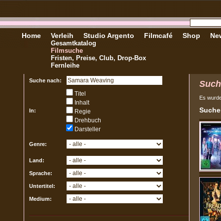
Home
Verleih
Studio Argento
Filmcafé
Shop
New
Gesamtkatalog
Filmsuche
Fristen, Preise, Club, Drop-Box
Fernleihe
Suche nach:
Such
Titel
Es wurd
Inhalt
Sucher
In:
Regie
Drehbuch
Darsteller
Genre:
Land:
Sprache:
Untertitel:
Medium: