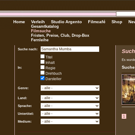
Home
Verleih
Studio Argento
Filmcafé
Shop
New
Gesamtkatalog
Filmsuche
Fristen, Preise, Club, Drop-Box
Fernleihe
Suche nach:
Such
Titel
Es wurd
Inhalt
Sucher
In:
Regie
Drehbuch
Darsteller
Genre:
Land:
Sprache:
Untertitel:
1
Medium: