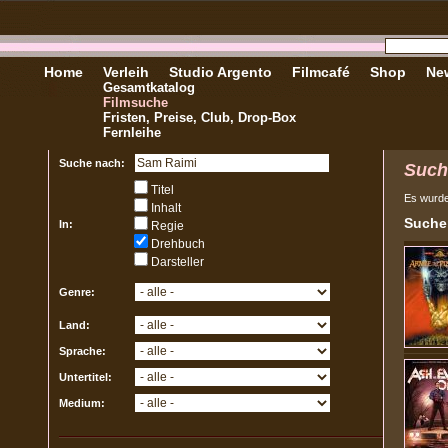
Home
Verleih
Studio Argento
Filmcafé
Shop
New
Gesamtkatalog
Filmsuche
Fristen, Preise, Club, Drop-Box
Fernleihe
Suche nach:
Such
Titel
Es wurd
Inhalt
Sucher
In:
Regie
Drehbuch
Darsteller
Genre:
Land:
Sprache:
Untertitel:
Medium: