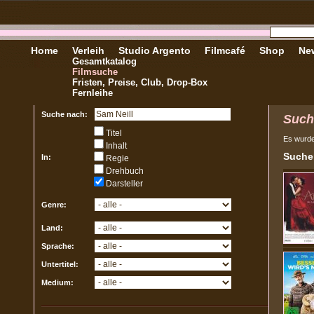
Home
Verleih
Studio Argento
Filmcafé
Shop
New
Gesamtkatalog
Filmsuche
Fristen, Preise, Club, Drop-Box
Fernleihe
Suche nach:
Such
Titel
Es wurd
Inhalt
Sucher
In:
Regie
Drehbuch
Darsteller
Genre:
Land:
Sprache:
Untertitel:
Medium: