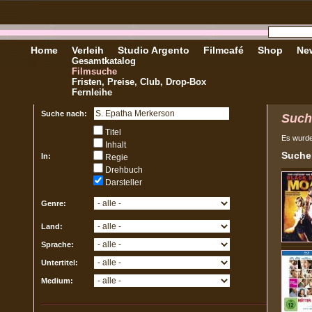
Home
Verleih
Studio Argento
Filmcafé
Shop
New
Gesamtkatalog
Filmsuche
Fristen, Preise, Club, Drop-Box
Fernleihe
Suche nach:
Such
Titel
Es wurd
Inhalt
Sucher
In:
Regie
Drehbuch
Darsteller
Genre:
Land:
Sprache:
Untertitel:
Medium: