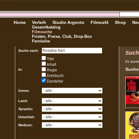
Home
Verleih
Studio Argento
Filmcafé
Shop
New
Gesamtkatalog
Filmsuche
Fristen, Preise, Club, Drop-Box
Fernleihe
Suche nach:
Such
Titel
Es wurd
Inhalt
Sucher
In:
Regie
Drehbuch
Darsteller
Genre:
Land:
Sprache:
Untertitel:
Medium: