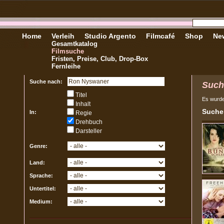
Home
Verleih
Studio Argento
Filmcafé
Shop
New
Gesamtkatalog
Filmsuche
Fristen, Preise, Club, Drop-Box
Fernleihe
Suche nach:
Such
Titel
Es wurd
Inhalt
Sucher
In:
Regie
Drehbuch
Darsteller
Genre:
Land:
Sprache:
Untertitel:
Medium: