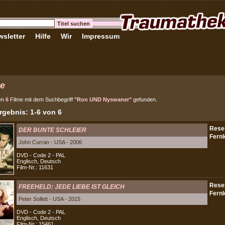
sletter
Hilfe
Wir
Impressum
e
en
6
Filme mit dem Suchbegriff
"Ron UND Nyswaner"
gefunden.
gebnis: 1-6 von 6
DER BUNTE SCHLEIER
John Curran - USA - 2006
DVD - Code 2 - PAL
Englisch, Deutsch
Film-Nr.: 11631
FREEHELD: JEDE LIEBE IST GLEICH
Peter Sollett - USA - 2015
DVD - Code 2 - PAL
Englisch, Deutsch
Film-Nr.: 15461