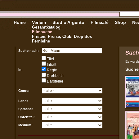
Home
Verleih
Studio Argento
Filmcafé
Shop
New
Gesamtkatalog
Filmsuche
Fristen, Preise, Club, Drop-Box
Fernleihe
Suche nach:
Such
Titel
Es wurd
Inhalt
Sucher
In:
Regie
Drehbuch
Darsteller
Genre:
Land:
Sprache:
Untertitel:
Medium: