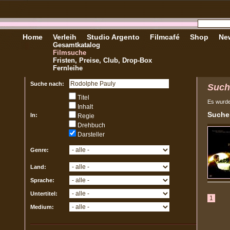
Home
Verleih
Studio Argento
Filmcafé
Shop
New
Gesamtkatalog
Filmsuche
Fristen, Preise, Club, Drop-Box
Fernleihe
Suche nach:
Such
Titel
Es wurd
Inhalt
Sucher
In:
Regie
Drehbuch
Darsteller
Genre:
Land:
Sprache:
Untertitel:
1
Medium: