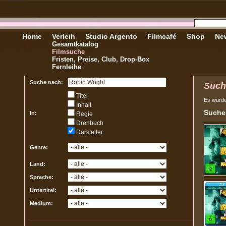
Home
Verleih
Studio Argento
Filmcafé
Shop
New
Gesamtkatalog
Filmsuche
Fristen, Preise, Club, Drop-Box
Fernleihe
Suche nach:
Such
Titel
Es wurd
Inhalt
Sucher
In:
Regie
Drehbuch
Darsteller
Genre:
Land:
Sprache:
Untertitel:
Medium: