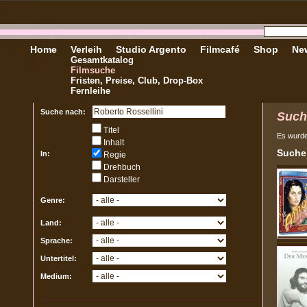
Home
Verleih
Studio Argento
Filmcafé
Shop
New
Gesamtkatalog
Filmsuche
Fristen, Preise, Club, Drop-Box
Fernleihe
Suche nach:
Such
Titel
Es wurd
Inhalt
Sucher
In:
Regie
Drehbuch
Darsteller
Genre:
Land:
Sprache:
Untertitel:
Medium: