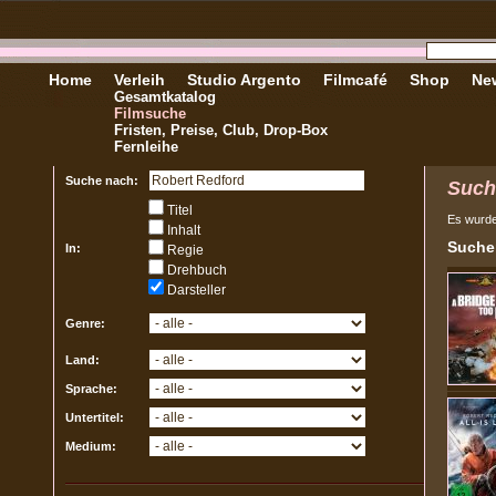
Home
Verleih
Studio Argento
Filmcafé
Shop
New
Gesamtkatalog
Filmsuche
Fristen, Preise, Club, Drop-Box
Fernleihe
Suche nach:
Such
Titel
Es wurd
Inhalt
Sucher
In:
Regie
Drehbuch
Darsteller
Genre:
Land:
Sprache:
Untertitel:
Medium: