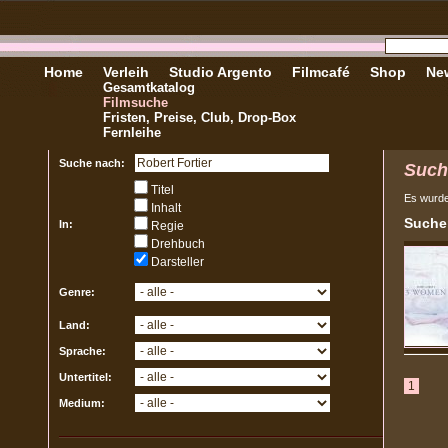
Home
Verleih
Studio Argento
Filmcafé
Shop
New
Gesamtkatalog
Filmsuche
Fristen, Preise, Club, Drop-Box
Fernleihe
Suche nach:
Such
Titel
Es wurd
Inhalt
Sucher
In:
Regie
Drehbuch
Darsteller
Genre:
Land:
Sprache:
Untertitel:
1
Medium: