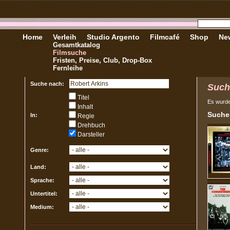
Home
Verleih
Studio Argento
Filmcafé
Shop
New
Gesamtkatalog
Filmsuche
Fristen, Preise, Club, Drop-Box
Fernleihe
Suche nach:
Such
Titel
Es wurd
Inhalt
Sucher
In:
Regie
Drehbuch
Darsteller
Genre:
Land:
Sprache:
Untertitel:
Medium: