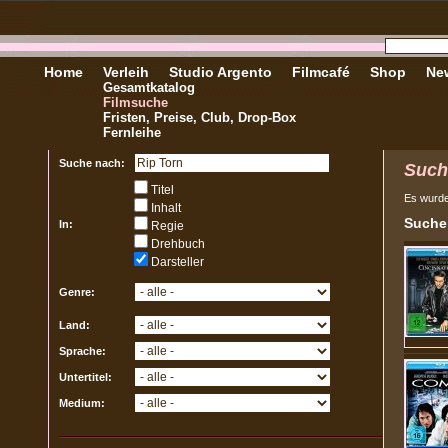
Home
Verleih
Studio Argento
Filmcafé
Shop
New
Gesamtkatalog
Filmsuche
Fristen, Preise, Club, Drop-Box
Fernleihe
Suche nach:
Such
Titel
Es wurd
Inhalt
Sucher
In:
Regie
Drehbuch
Darsteller
Genre:
Land:
Sprache:
Untertitel:
Medium: