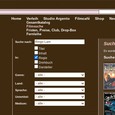
Home
Verleih
Studio Argento
Filmcafé
Shop
New
Gesamtkatalog
Filmsuche
Fristen, Preise, Club, Drop-Box
Fernleihe
Suche nach:
Such
Titel
Es wurd
Inhalt
Sucher
In:
Regie
Drehbuch
Darsteller
Genre:
Land:
Sprache:
Untertitel:
Medium: