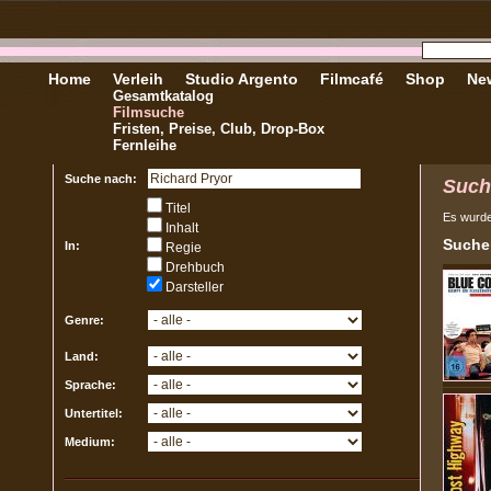
Home
Verleih
Studio Argento
Filmcafé
Shop
New
Gesamtkatalog
Filmsuche
Fristen, Preise, Club, Drop-Box
Fernleihe
Suche nach:
Such
Titel
Es wurd
Inhalt
Sucher
In:
Regie
Drehbuch
Darsteller
Genre:
Land:
Sprache:
Untertitel:
Medium: