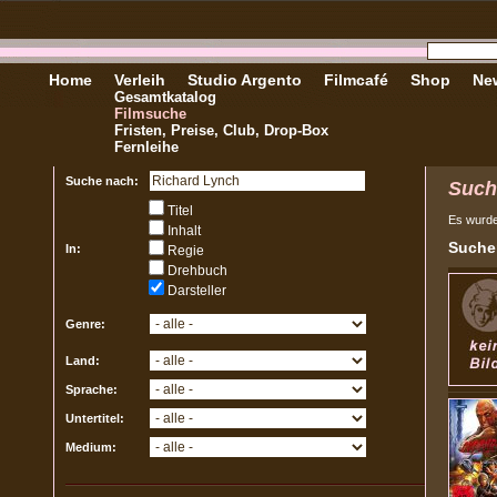
Home
Verleih
Studio Argento
Filmcafé
Shop
New
Gesamtkatalog
Filmsuche
Fristen, Preise, Club, Drop-Box
Fernleihe
Suche nach:
Such
Titel
Es wurd
Inhalt
Sucher
In:
Regie
Drehbuch
Darsteller
Genre:
Land:
Sprache:
Untertitel:
Medium: