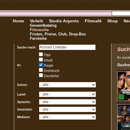
Home
Verleih
Studio Argento
Filmcafé
Shop
New
Gesamtkatalog
Filmsuche
Fristen, Preise, Club, Drop-Box
Fernleihe
Suche nach:
Such
Titel
Es wurd
Inhalt
Sucher
In:
Regie
Drehbuch
Darsteller
Genre:
Land:
Sprache:
Untertitel:
Medium: